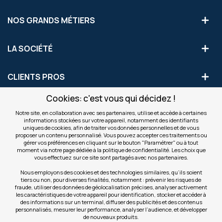
NOS GRANDS MÉTIERS
LA SOCIÉTÉ
CLIENTS PROS
Cookies: c'est vous qui décidez !
S'INSCRIRE AUX OFFRES COMMERCIALES
Notre site, en collaboration avec ses partenaires, utilise et accède à certaines
informations stockées sur votre appareil, notamment des identifiants
Inscription
uniques de cookies, afin de traiter vos données personnelles et de vous
Valider
à
proposer un contenu personnalisé. Vous pouvez accepter ces traitements ou
notre
gérer vos préférences en cliquant sur le bouton "Paramétrer" ou à tout
moment via notre page dédiée à la politique de confidentialité. Les choix que
newsletter
INFOS
vous effectuez sur ce site sont partagés avec nos partenaires.
:
Nous employons des cookies et des technologies similaires, qu’ils soient
tiers ou non, pour diverses finalités, notamment : prévenir les risques de
NOS SITES
fraude, utiliser des données de géolocalisation précises, analyser activement
les caractéristiques de votre appareil pour identification, stocker et accéder à
des informations sur un terminal, diffuser des publicités et des contenus
personnalisés, mesurer leur performance, analyser l’audience, et développer
de nouveaux produits.