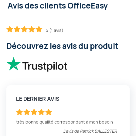
Avis des clients OfficeEasy
5 (1 avis)
100
100
% of
Découvrez les avis du produit
LE DERNIER AVIS
100
100
% of
très bonne qualité correspondant à mon besoin
L'avis de
Patrick BALLESTER