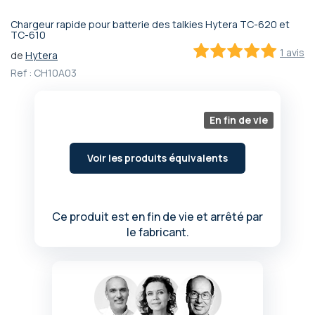
Chargeur rapide pour batterie des talkies Hytera TC-620 et
Passer
TC-610
au
1 avis
de
Hytera
début
100
100
% of
Ref :
CH10A03
de
la
Galerie
d’images
En fin de vie
Voir les produits équivalents
Ce produit est en fin de vie et arrêté par
le fabricant.