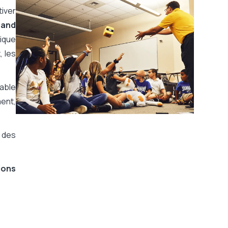
iver
 and
mique
, les
eable
ment,
r des
ions