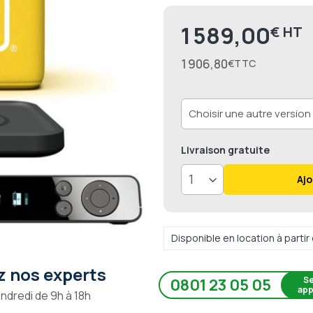
1 589,00
€
1 906,80
€
Livraison
gratuite
Ajo
Disponible en location à parti
 nos experts
Se
0801 23 05 05
app
endredi de 9h à 18h