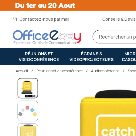
Contactez-nous par mail
Conseils & Devis 
RÉUNIONS ET
ÉCRANS &
MIC
VISIOCONFÉRENCE
VIDÉOPROJECTEURS
CASQ
Accueil
réunions et visioconférence
Audioconférence
Sono
Passer
à
la
fin
de
la
galerie
d’images