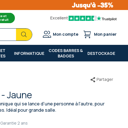
ce et
Excellent
ratuit
Chercher
Chercher
Mon compte
Mon panier
 ET
CODES BARRES &
INFORMATIQUE
DESTOCKAGE
TES
BADGES
Partager
 - Jaune
ique qui se lance d'une personne à l'autre, pour
s. Idéal pour grande salle.
Garantie
2 ans