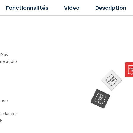
Fonctionnalités
Video
Description
Play
ème audio
 base
de lancer
ue