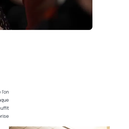
 l'on
haque
uffit
rise