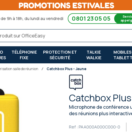
Servi
0801 23 05 05
de 9h à 18h, du lundi au vendredi
appel g
RO
TÉLÉPHONIE
PROTECTION ET
TALKIE
MOBILES
UES
FIXE
SÉCURITÉ
WALKIE
TABLET
risation salle de réunion
Catchbox Plus - Jaune
Catchbox Plus
Microphone de conférence un
des réunions plus interactive
Ref :
PAA000A000C000-0