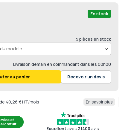
En stock
5 pièces en stock
Livraison
demain en commandant dans les
00h00
uter au panier
Recevoir un devis
r de 40,26 € HT/mois
En savoir plus
rvice et
el gratuit
Excellent
avec
21400
avis