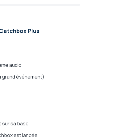
 Catchbox Plus
tème audio
 ou grand événement)
st sur sa base
tchbox est lancée