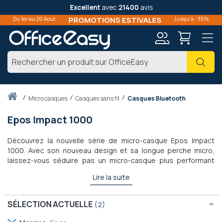
Excellent
avec
21400
avis
Du 1er au 20 Aout
PROMOTIONS ESTIVALES
Jusqu'à -35%
Mon
Cher
compte
Accueil
micro casques
Casques sans fil
Casques Bluetooth
Epos Impact 1000
Découvrez la nouvelle série de micro-casque Epos Impact
1000. Avec son nouveau design et sa longue perche micro,
laissez-vous séduire pas un micro-casque plus performant
que jamais. Sa perche micro antibruit est conçue pour travailler
Lire la suite
en open space sans gêner votre interlocuteur. Sur certains
modèles, retrouvez l'ANC (réduction de bruit active) et restez
concentré lors de vos appels. La série Impact 1000 Epos
SÉLECTION ACTUELLE
s'adapte aux nouvelles utilisations hybride en matière de
Retirer
travail, et la marque danoise propose ici un micro-casque en