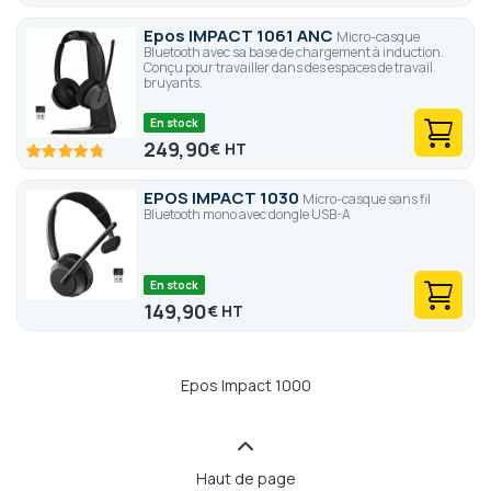
% of
Epos IMPACT 1061 ANC
Micro-casque
Bluetooth avec sa base de chargement à induction.
Conçu pour travailler dans des espaces de travail
bruyants.
En stock
249,90
€
95.6
100
% of
EPOS IMPACT 1030
Micro-casque sans fil
Bluetooth mono avec dongle USB-A
En stock
149,90
€
Epos Impact 1000
Haut de page