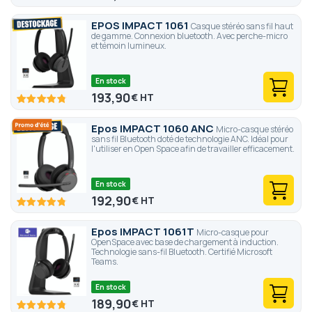
95.6
100
% of
EPOS IMPACT 1061
Casque stéréo sans fil haut
de gamme. Connexion bluetooth. Avec perche-micro
et témoin lumineux.
En stock
193,90
€
95.6
100
% of
Epos IMPACT 1060 ANC
Micro-casque stéréo
sans fil Bluetooth doté de technologie ANC. Idéal pour
l'utiliser en Open Space afin de travailler efficacement.
En stock
192,90
€
95.6
100
% of
Epos IMPACT 1061T
Micro-casque pour
OpenSpace avec base de chargement à induction.
Technologie sans-fil Bluetooth. Certifié Microsoft
Teams.
En stock
189,90
€
95.6
100