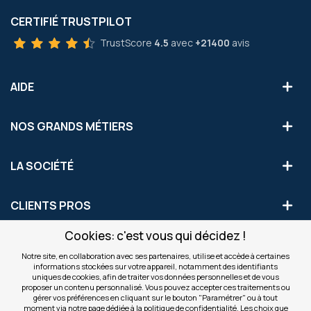
CERTIFIÉ TRUSTPILOT
TrustScore
4.5
avec
+21400
avis
AIDE
NOS GRANDS MÉTIERS
LA SOCIÉTÉ
CLIENTS PROS
Cookies: c'est vous qui décidez !
S'INSCRIRE AUX OFFRES COMMERCIALES
Notre site, en collaboration avec ses partenaires, utilise et accède à certaines
informations stockées sur votre appareil, notamment des identifiants
Inscription
uniques de cookies, afin de traiter vos données personnelles et de vous
Valider
à
proposer un contenu personnalisé. Vous pouvez accepter ces traitements ou
notre
gérer vos préférences en cliquant sur le bouton "Paramétrer" ou à tout
moment via notre page dédiée à la politique de confidentialité. Les choix que