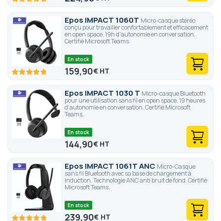
95.6
100
% of
Epos IMPACT 1060T
Micro-casque stéréo
conçu pour travailler confortablement et efficacement
en open space. 19h d'autonomie en conversation.
Certifié Microsoft Teams.
En stock
159,90
€
95.6
100
% of
Epos IMPACT 1030 T
Micro-casque Bluetooth
pour une utilisation sans fil en open space. 19 heures
d'autonomie en conversation. Certifié Microsoft
Teams.
En stock
144,90
€
Epos IMPACT 1061T ANC
Micro-Casque
sans fil Bluetooth avec sa base de chargement à
induction. Technologie ANC anti bruit de fond. Certifié
Microsoft Teams.
En stock
239,90
€