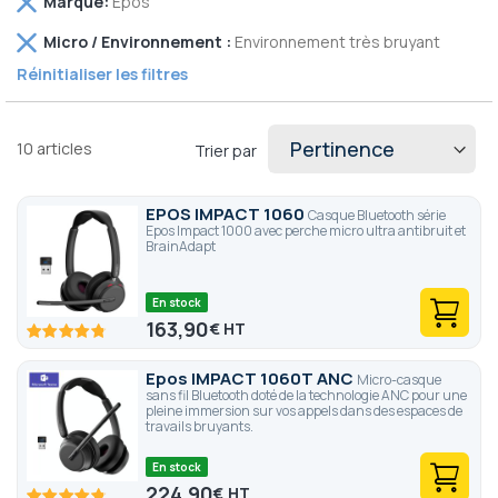
Marque
Epos
cet
parfaite adéquation avec son temps.
Retirer
élément
Micro / Environnement
Environnement très bruyant
cet
Réinitialiser les filtres
élément
10
articles
Trier par
EPOS IMPACT 1060
Casque Bluetooth série
Epos Impact 1000 avec perche micro ultra antibruit et
BrainAdapt
En stock
163,90
€
95.6
100
% of
Epos IMPACT 1060T ANC
Micro-casque
sans fil Bluetooth doté de la technologie ANC pour une
pleine immersion sur vos appels dans des espaces de
travails bruyants.
En stock
224,90
€