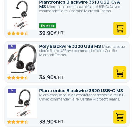
Plantronics Blackwire 3310 USB-C/A
MS
Micro-casque monaural filaire USB-C/A avec
commande filaire. Optimisé Microsoft Teams.
En stock
39,90
€
89
100
% of
Poly Blackwire 3320 USB MS
Micro-casque
stéréo filaire USB avec commande filaire. Certifié
Microsoft Teams.
34,90
€
89
100
% of
Plantronics Blackwire 3320 USB-C MS
Micro-casque pour visioconférence stéréo filaire USB-
C avec commande filaire. Certifié Microsoft Teams.
38,90
€
89
100
% of