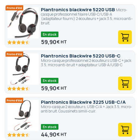
Plantronics blackwire 5220 USB
Micro-
casque professionnel filaire USB-C/USB-A
(adaptateur fourni) 2 écouteurs + jack 3.5, micro anti-
bruit.
En stock
59,90
€
89
100
% of
Plantronics Blackwire 5220 USB-C
Micro-casque professionnel 2 écouteurs USB-C + jack
3.5, micro anti-bruit + adaptateur USB-A/USB-C
En stock
59,90
€
89
100
% of
Plantronics Blackwire 3225 USB-C/A
Micro-casque 2 écouteurs, USB-C/A + Jack 3.5, micro-
anti bruit. Coussinets simili-cuir.
En stock
44,90
€
89
100
% of