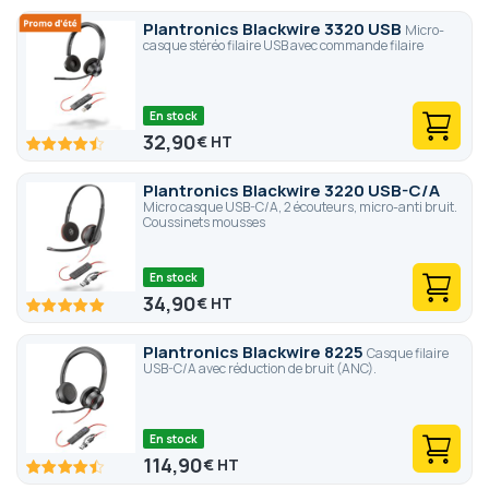
Plantronics Blackwire 3320 USB
Micro-
casque stéréo filaire USB avec commande filaire
En stock
32,90
€
89
100
% of
Plantronics Blackwire 3220 USB-C/A
Micro casque USB-C/A, 2 écouteurs, micro-anti bruit.
Coussinets mousses
En stock
34,90
€
100
100
% of
Plantronics Blackwire 8225
Casque filaire
USB-C/A avec réduction de bruit (ANC).
En stock
114,90
€
89
100
% of