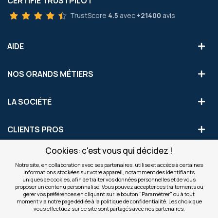
CERTIFIÉ TRUSTPILOT
TrustScore
4.5
avec
+21400
avis
AIDE
NOS GRANDS MÉTIERS
LA SOCIÉTÉ
CLIENTS PROS
Cookies: c'est vous qui décidez !
S'INSCRIRE AUX OFFRES COMMERCIALES
Notre site, en collaboration avec ses partenaires, utilise et accède à certaines
informations stockées sur votre appareil, notamment des identifiants
Inscription
uniques de cookies, afin de traiter vos données personnelles et de vous
Valider
à
proposer un contenu personnalisé. Vous pouvez accepter ces traitements ou
notre
gérer vos préférences en cliquant sur le bouton "Paramétrer" ou à tout
moment via notre page dédiée à la politique de confidentialité. Les choix que
newsletter
INFOS
vous effectuez sur ce site sont partagés avec nos partenaires.
: