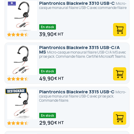
Plantronics Blackwire 3310 USB-C
Micro-
casque monaural filaire USB-C avec commande filaire
En stock
39,90
€
89
100
% of
Plantronics Blackwire 3315 USB-C/A
MS
Micro-casque monaural filaire USB-C/A MS avec
prise jack. Commande filaire. Certifié Microsoft Teams.
En stock
49,90
€
89
100
% of
Plantronics Blackwire 3315 USB-C
Micro-
casque monaural filaire USB-C avec prise jack.
Commande filaire.
En stock
29,90
€
89
100
% of