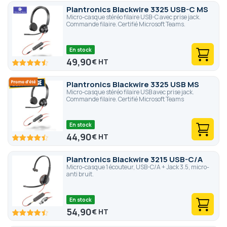
Plantronics Blackwire 3325 USB-C MS
Micro-casque stéréo filaire USB-C avec prise jack.
Commande filaire. Certifié Microsoft Teams.
En stock
49,90
€
89.6
100
% of
Plantronics Blackwire 3325 USB MS
Micro-casque stéréo filaire USB avec prise jack.
Commande filaire. Certifié Microsoft Teams
En stock
44,90
€
89
100
% of
Plantronics Blackwire 3215 USB-C/A
Micro-casque 1 écouteur, USB-C/A + Jack 3.5, micro-
anti bruit.
En stock
54,90
€
89
100
% of