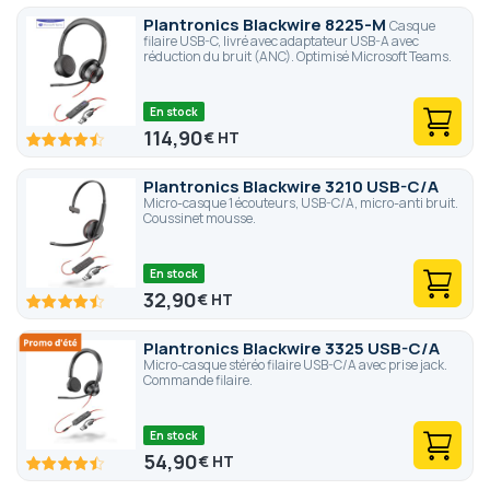
Plantronics Blackwire 8225-M
Casque
filaire USB-C, livré avec adaptateur USB-A avec
réduction du bruit (ANC). Optimisé Microsoft Teams.
En stock
114,90
€
89
100
% of
Plantronics Blackwire 3210 USB-C/A
Micro-casque 1 écouteurs, USB-C/A, micro-anti bruit.
Coussinet mousse.
En stock
32,90
€
89
100
% of
Plantronics Blackwire 3325 USB-C/A
Micro-casque stéréo filaire USB-C/A avec prise jack.
Commande filaire.
En stock
54,90
€
89
100
% of