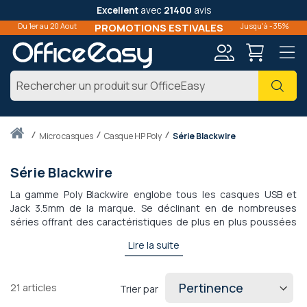
Excellent
avec
21400
avis
Du 1er au 20 Aout
PROMOTIONS ESTIVALES
Jusqu'à -35%
Mon
Cher
compte
Accueil
micro casques
Casque HP Poly
Série Blackwire
Série Blackwire
La gamme Poly Blackwire englobe tous les casques USB et
Jack 3.5mm de la marque. Se déclinant en de nombreuses
séries offrant des caractéristiques de plus en plus poussées
comme l'ANC ou un micro antibruit, les casques USB filaires Poly
Lire la suite
Blackwire se démarque par un design sobre et novateur.
Confortable, adaptez votre outil à votre ordinateur grâce aux
différents prots USB-A, USB-C ou Jack, et bénéficiez d'une
21
articles
Trier par
utilisation Plug & Play : Branchez, et c'est prêt !