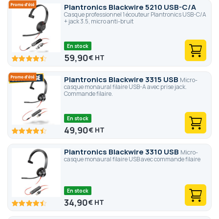
Plantronics Blackwire 5210 USB-C/A
Casque professionnel 1 écouteur Plantronics USB-C/A
+ jack 3.5, micro anti-bruit
En stock
59,90
€
89
100
% of
Plantronics Blackwire 3315 USB
Micro-
casque monaural filaire USB-A avec prise jack.
Commande filaire.
En stock
49,90
€
89
100
% of
Plantronics Blackwire 3310 USB
Micro-
casque monaural filaire USB avec commande filaire
En stock
34,90
€
89
100
% of