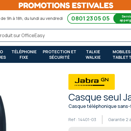
Servi
0801 23 05 05
de 9h à 18h, du lundi au vendredi
appel g
RO
TÉLÉPHONIE
PROTECTION ET
TALKIE
MOBILES
UES
FIXE
SÉCURITÉ
WALKIE
TABLET
Casque seul J
Casque téléphonique sans-f
Ref :
14401-03
Garantie
2 