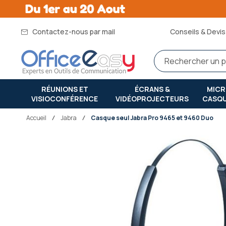
Contactez-nous par mail
Conseils & Devis 
RÉUNIONS ET
ÉCRANS &
MIC
VISIOCONFÉRENCE
VIDÉOPROJECTEURS
CASQ
Accueil
jabra
Casque seul Jabra Pro 9465 et 9460 Duo
Passer
à
la
fin
de
la
galerie
d’images