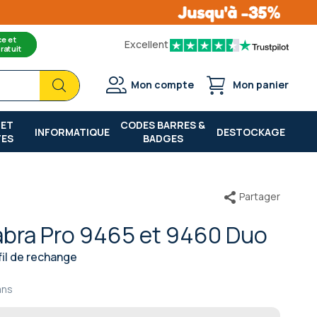
ce et
Excellent
ratuit
Chercher
Chercher
Mon compte
Mon panier
 ET
CODES BARRES &
INFORMATIQUE
DESTOCKAGE
TES
BADGES
Partager
abra Pro 9465 et 9460 Duo
il de rechange
ans