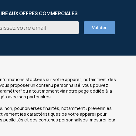
RIRE AUX OFFRES COMMERCIALES
on
Valider
er
NOS SITES
s informations stockées sur votre appareil, notamment des
de vous proposer un contenu personnalisé. Vous pouvez
OfficeEasy France
Paramétrer" ou à tout moment via notre page dédiée à la
 légales
OfficeEasy Belgium
agés avec nos partenaires.
personnelles
OfficeEasy Netherlands
u non, pour diverses finalités, notamment : prévenir les
OfficeEasy Spain
ctivement les caractéristiques de votre appareil pour
des publicités et des contenus personnalisés, mesurer leur
ite
es courantes