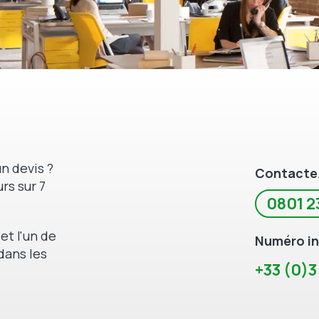
n devis ?
Contacte
rs sur 7
0801 2
et l'un de
Numéro in
dans les
+33 (0)3