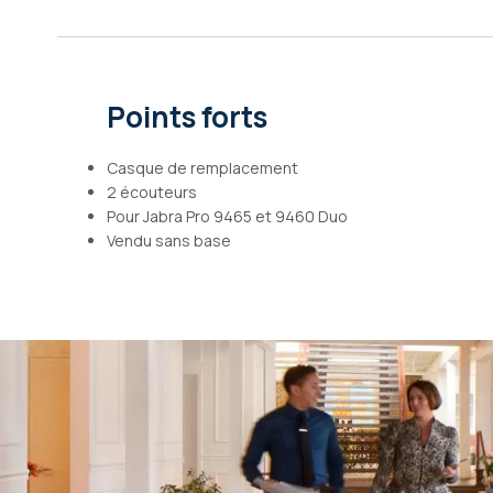
Galerie
d’images
Points forts
Casque de remplacement
2 écouteurs
Pour Jabra Pro 9465 et 9460 Duo
Vendu sans base