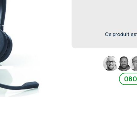
Ce produit est 
080