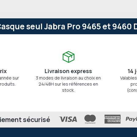
asque seul Jabra Pro 9465 et 9460 D
rix
Livraison express
14 
'année sur
3 modes de livraison au choix en
Valables
roduits.
24/48H sur les références en
pro
stock.
(con
iement sécurisé