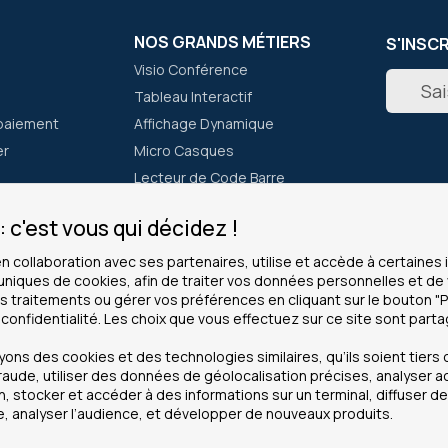
NOS GRANDS MÉTIERS
S'INSC
Visio Conférence
Inscripti
Tableau Interactif
à
notre
paiement
Affichage Dynamique
newslett
er
Micro Casques
:
Lecteur de Code Barre
Talkie Walkie
 c'est vous qui décidez !
CLIENTS PROS
INFOS
en collaboration avec ses partenaires, utilise et accède à certaine
 uniques de cookies, afin de traiter vos données personnelles et 
ous ?
Service grands comptes
Cookies
 traitements ou gérer vos préférences en cliquant sur le bouton "
Modes de paiement
Mentions
 confidentialité. Les choix que vous effectuez sur ce site sont part
achats
Administrations
Données 
ns des cookies et des technologies similaires, qu’ils soient tiers o
La garantie pro
CGV
raude, utiliser des données de géolocalisation précises, analyser a
on, stocker et accéder à des informations sur un terminal, diffuser 
Revendeurs
Plan de s
, analyser l’audience, et développer de nouveaux produits.
Recherch