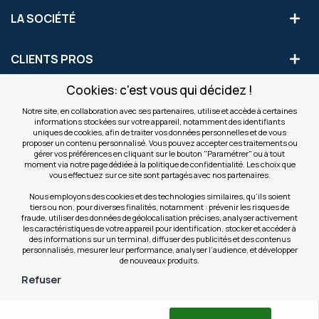
LA SOCIÉTÉ
CLIENTS PROS
Cookies: c'est vous qui décidez !
S'INSCRIRE AUX OFFRES COMMERCIALES
Notre site, en collaboration avec ses partenaires, utilise et accède à certaines
informations stockées sur votre appareil, notamment des identifiants
Inscription
uniques de cookies, afin de traiter vos données personnelles et de vous
Valider
à
proposer un contenu personnalisé. Vous pouvez accepter ces traitements ou
notre
gérer vos préférences en cliquant sur le bouton "Paramétrer" ou à tout
moment via notre page dédiée à la politique de confidentialité. Les choix que
newsletter
INFOS
vous effectuez sur ce site sont partagés avec nos partenaires.
:
Nous employons des cookies et des technologies similaires, qu’ils soient
tiers ou non, pour diverses finalités, notamment : prévenir les risques de
NOS SITES
fraude, utiliser des données de géolocalisation précises, analyser activement
les caractéristiques de votre appareil pour identification, stocker et accéder à
des informations sur un terminal, diffuser des publicités et des contenus
personnalisés, mesurer leur performance, analyser l’audience, et développer
de nouveaux produits.
Refuser