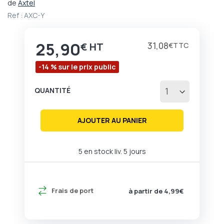
de
Axtel
Passer
Ref :
AXC-Y
au
début
de
25,90
Prix
31,08
€
€
la
Galerie
-14 % sur le prix public
d’images
QUANTITÉ
AJOUTER AU PANIER
5 en stock liv. 5 jours
Frais de port
à partir de 4,99€