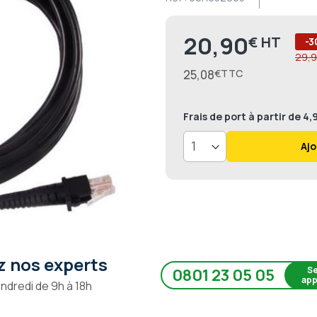
20,90
€
Prix
-3
29,9
25,08
€
Frais de port
à partir de 4
Ajo
 nos experts
Se
0801 23 05 05
app
endredi de 9h à 18h