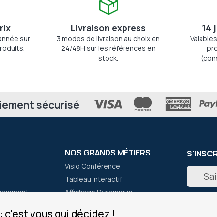
rix
Livraison express
14 
'année sur
3 modes de livraison au choix en
Valables
roduits.
24/48H sur les références en
pro
stock.
(con
iement sécurisé
NOS GRANDS MÉTIERS
S'INSC
Visio Conférence
Inscripti
Tableau Interactif
à
notre
paiement
Affichage Dynamique
newslett
er
Micro Casques
:
 c'est vous qui décidez !