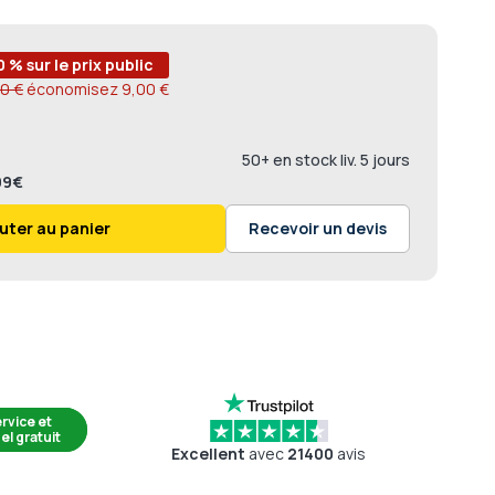
0 % sur le prix public
0 €
économisez
9,00 €
50+ en stock liv. 5 jours
,99€
uter au panier
Recevoir un devis
rvice et
el gratuit
Excellent
avec
21400
avis