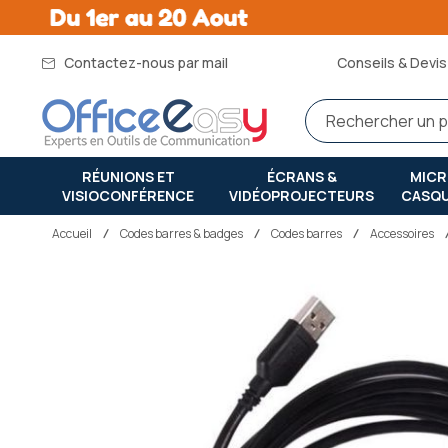
Contactez-nous par mail
Conseils & Devis 
RÉUNIONS ET
ÉCRANS &
MIC
VISIOCONFÉRENCE
VIDÉOPROJECTEURS
CASQ
Accueil
codes barres & badges
Codes barres
Accessoires
Passer
à
la
fin
de
la
galerie
d’images