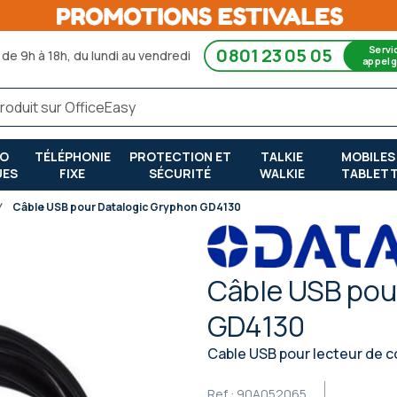
Servi
0801 23 05 05
de 9h à 18h, du lundi au vendredi
appel g
RO
TÉLÉPHONIE
PROTECTION ET
TALKIE
MOBILES
UES
FIXE
SÉCURITÉ
WALKIE
TABLET
Câble USB pour Datalogic Gryphon GD4130
Câble USB pou
GD4130
Cable USB pour lecteur de 
Ref :
90A052065