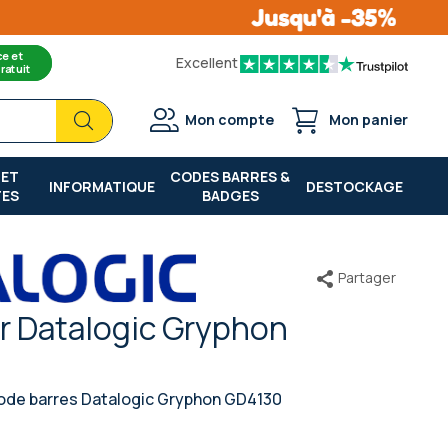
ce et
Excellent
ratuit
Chercher
Chercher
Mon compte
Mon panier
 ET
CODES BARRES &
INFORMATIQUE
DESTOCKAGE
TES
BADGES
Partager
r Datalogic Gryphon
code barres Datalogic Gryphon GD4130