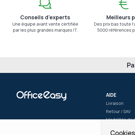
Conseils d'experts
Meilleurs p
Une équipe avant vente certifiée
Des prix bas toute l
par les plus grandes marques IT.
5000 références p
Pa
AIDE
Livraison
Retour / SAV
Modalités de 
Nous contact
Cookies: