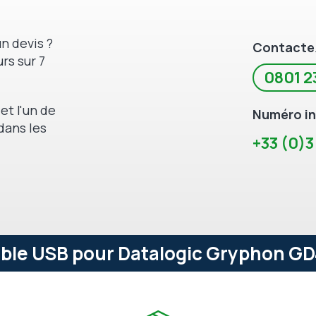
n devis ?
Contacte
rs sur 7
0801 2
et l'un de
Numéro in
dans les
+33 (0)3
ble USB pour Datalogic Gryphon GD4