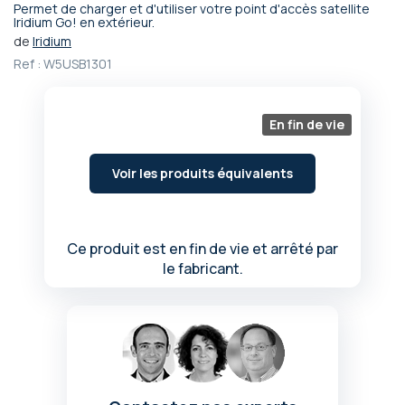
Permet de charger et d'utiliser votre point d'accès satellite
Passer
Iridium Go! en extérieur.
au
de
Iridium
début
Ref :
W5USB1301
de
la
Galerie
En fin de vie
d’images
Voir les produits équivalents
Ce produit est en fin de vie et arrêté par
le fabricant.