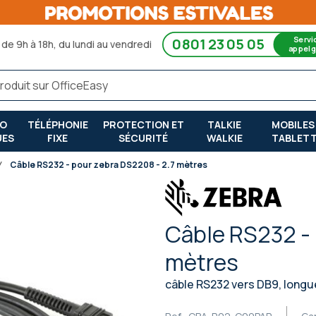
Servi
0801 23 05 05
de 9h à 18h, du lundi au vendredi
appel g
RO
TÉLÉPHONIE
PROTECTION ET
TALKIE
MOBILES
UES
FIXE
SÉCURITÉ
WALKIE
TABLET
Câble RS232 - pour zebra DS2208 - 2.7 mètres
Câble RS232 - 
mètres
câble RS232 vers DB9, longu