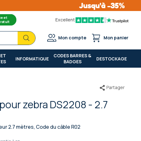
ce et
Excellent
ratuit
Chercher
Chercher
Mon compte
Mon panier
 ET
CODES BARRES &
INFORMATIQUE
DESTOCKAGE
TES
BADGES
Partager
pour zebra DS2208 - 2.7
eur 2.7 mètres, Code du câble R02