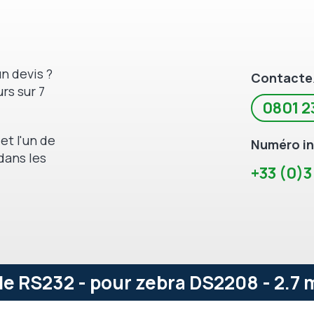
n devis ?
Contacte
rs sur 7
0801 2
et l'un de
Numéro in
dans les
+33 (0)3
e RS232 - pour zebra DS2208 - 2.7 m