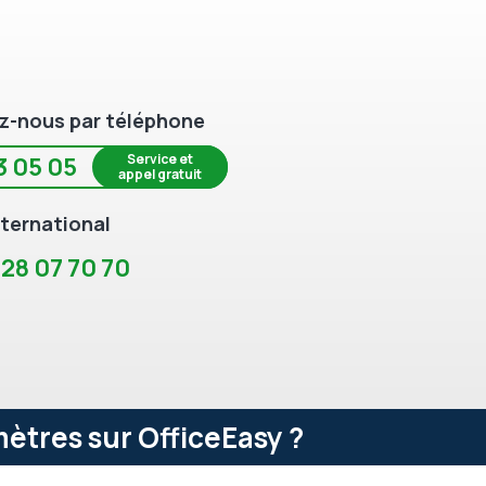
z-nous par téléphone
Service et
3 05 05
appel gratuit
ternational
 28 07 70 70
ètres sur OfficeEasy ?