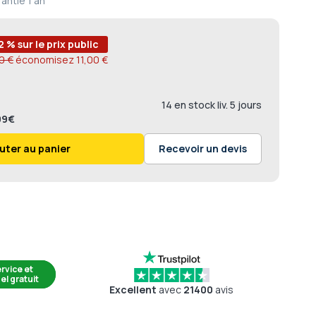
rantie
1 an
2 % sur le prix public
0 €
économisez
11,00 €
14 en stock liv. 5 jours
,99€
uter au panier
Recevoir un devis
rvice et
el gratuit
Excellent
avec
21400
avis