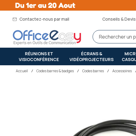
Contactez-nous par mail
Conseils & Devis 
RÉUNIONS ET
ÉCRANS &
MIC
VISIOCONFÉRENCE
VIDÉOPROJECTEURS
CASQ
Accueil
codes barres & badges
Codes barres
Accessoires
Passer
à
la
fin
de
la
galerie
d’images