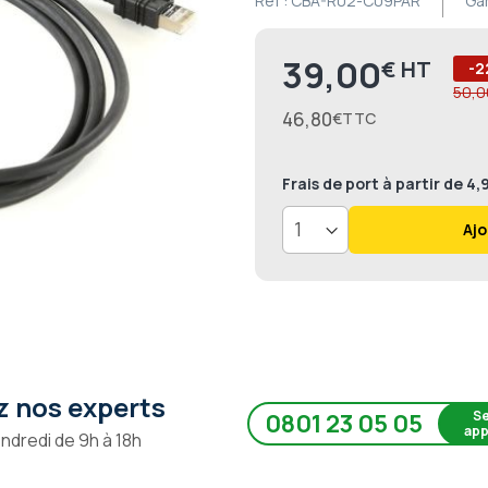
Ref :
CBA-R02-C09PAR
Ga
39,00
€
Prix
-2
50,0
46,80
€
Frais de port
à partir de 4
Ajo
 nos experts
Se
0801 23 05 05
app
endredi de 9h à 18h