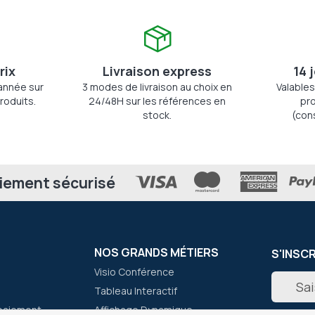
rix
Livraison express
14 
'année sur
3 modes de livraison au choix en
Valables
roduits.
24/48H sur les références en
pro
stock.
(con
iement sécurisé
NOS GRANDS MÉTIERS
S'INSC
Visio Conférence
Inscripti
Tableau Interactif
à
notre
paiement
Affichage Dynamique