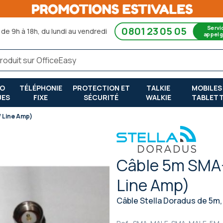
Servi
0801 23 05 05
de 9h à 18h, du lundi au vendredi
appel g
RO
TÉLÉPHONIE
PROTECTION ET
TALKIE
MOBILES
UES
FIXE
SÉCURITÉ
WALKIE
TABLET
 Line Amp)
Câble 5m SMA-
Line Amp)
Câble Stella Doradus de 5m