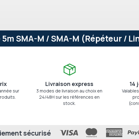
 5m SMA-M / SMA-M (Répéteur / Lin
rix
Livraison express
14 
'année sur
3 modes de livraison au choix en
Valables
roduits.
24/48H sur les références en
pro
stock.
(con
iement sécurisé