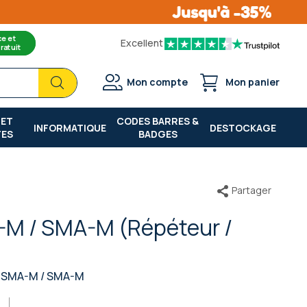
ce et
Excellent
ratuit
Chercher
Chercher
Mon compte
Mon panier
 ET
CODES BARRES &
INFORMATIQUE
DESTOCKAGE
TES
BADGES
Partager
M / SMA-M (Répéteur /
, SMA-M / SMA-M