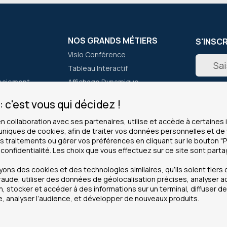
NOS GRANDS MÉTIERS
S'INSC
Visio Conférence
Inscripti
Tableau Interactif
à
notre
paiement
Affichage Dynamique
newslett
er
Micro Casques
:
 c'est vous qui décidez !
Lecteur de Code Barre
en collaboration avec ses partenaires, utilise et accède à certaine
Talkie Walkie
 uniques de cookies, afin de traiter vos données personnelles et 
 traitements ou gérer vos préférences en cliquant sur le bouton "
 confidentialité. Les choix que vous effectuez sur ce site sont part
CLIENTS PROS
INFOS
ous ?
Service grands comptes
Cookies
ns des cookies et des technologies similaires, qu’ils soient tiers o
Modes de paiement
Mentions
raude, utiliser des données de géolocalisation précises, analyser a
on, stocker et accéder à des informations sur un terminal, diffuser 
achats
Administrations
Données 
, analyser l’audience, et développer de nouveaux produits.
La garantie pro
CGV
Revendeurs
Plan de s