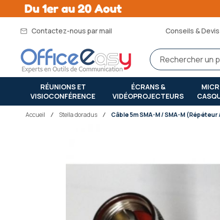
Contactez-nous par mail
Conseils & Devis 
RÉUNIONS ET
ÉCRANS &
MIC
VISIOCONFÉRENCE
VIDÉOPROJECTEURS
CASQ
Accueil
stella doradus
Câble 5m SMA-M / SMA-M (Répéteur /
Passer
à
la
fin
de
la
galerie
d’images