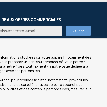
RIRE AUX OFFRES COMMERCIALES
on
Valider
er
s informations stockées sur votre appareil, notamment des
de vous proposer un contenu personnalisé. Vous pouvez
Paramétrer" ou à tout moment via notre page dédiée à la
agés avec nos partenaires.
NOS SITES
OfficeEasy France
u non, pour diverses finalités, notamment : prévenir les
 légales
OfficeEasy Belgium
ctivement les caractéristiques de votre appareil pour
des publicités et des contenus personnalisés, mesurer leur
personnelles
OfficeEasy Netherlands
OfficeEasy Spain
ite