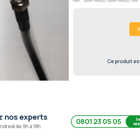
Ref :
SMA-MALE-SMA-MALE-5M
V
Ce produit est 
 nos experts
Se
0801 23 05 05
app
endredi de 9h à 18h