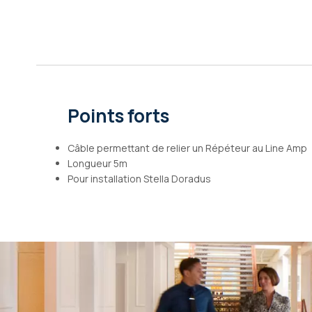
Galerie
d’images
Points forts
Câble permettant de relier un Répéteur au Line Amp
Longueur 5m
Pour installation Stella Doradus