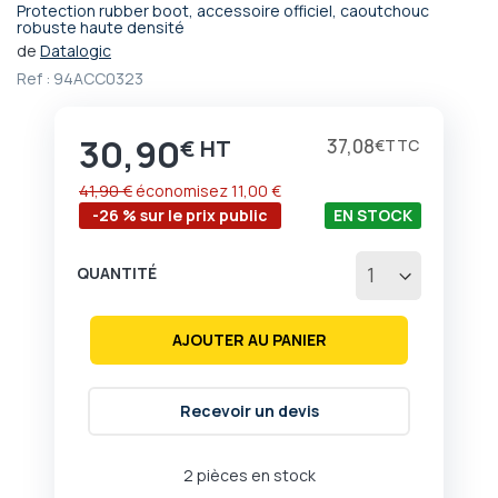
Protection rubber boot, accessoire officiel, caoutchouc
Passer
robuste haute densité
au
de
Datalogic
début
Ref :
94ACC0323
de
la
Galerie
30,90
Prix
37,08
€
€
d’images
41,90 €
économisez
11,00 €
-26 % sur le prix public
EN STOCK
QUANTITÉ
AJOUTER AU PANIER
Recevoir un devis
2 pièces en stock