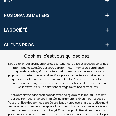
AIDE
NOS GRANDS MÉTIERS
LA SOCIÉTÉ
CLIENTS PROS
Cookies: c'est vous qui décidez !
S'INSCRIRE AUX OFFRES COMMERCIALES
Notre site, en collaboration avec ses partenaires, utilise et accède à certaines
informations stockées sur votre appareil, notamment des identifiants
Inscription
uniques de cookies, afin de traiter vos données personnelles et de vous
Valider
à
proposer un contenu personnalisé. Vous pouvez accepter ces traitements ou
notre
gérer vos préférences en cliquant sur le bouton "Paramétrer" ou à tout
moment via notre page dédiée à la politique de confidentialité. Les choix que
newsletter
INFOS
vous effectuez sur ce site sont partagés avec nos partenaires.
:
Nous employons des cookies et des technologies similaires, qu’ils soient
tiers ou non, pour diverses finalités, notamment : prévenir les risques de
NOS SITES
fraude, utiliser des données de géolocalisation précises, analyser activement
les caractéristiques de votre appareil pour identification, stocker et accéder à
des informations sur un terminal, diffuser des publicités et des contenus
personnalisés, mesurer leur performance, analyser l’audience, et développer