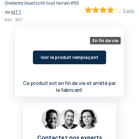
Oreillette bluetooth tout terrain IP55
Passer
3 avis
de
MTT
au
80
100
% of
début
Ref :
367
de
la
Galerie
En fin de vie
d’images
Voir le produit remplaçant
Ce produit est en fin de vie et arrêté par
le fabricant.
Contactez nos experts