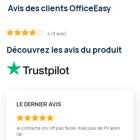
Avis des clients OfficeEasy
4 (3 avis)
80
100
% of
Découvrez les avis du produit
LE DERNIER AVIS
100
100
% of
le contacte on/ off pas facile .mais pas de PV alors
OK.