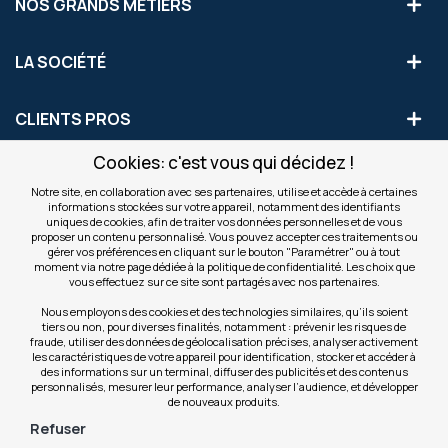
NOS GRANDS MÉTIERS
LA SOCIÉTÉ
CLIENTS PROS
Cookies: c'est vous qui décidez !
S'INSCRIRE AUX OFFRES COMMERCIALES
Notre site, en collaboration avec ses partenaires, utilise et accède à certaines
informations stockées sur votre appareil, notamment des identifiants
Inscription
uniques de cookies, afin de traiter vos données personnelles et de vous
Valider
à
proposer un contenu personnalisé. Vous pouvez accepter ces traitements ou
notre
gérer vos préférences en cliquant sur le bouton "Paramétrer" ou à tout
moment via notre page dédiée à la politique de confidentialité. Les choix que
newsletter
INFOS
vous effectuez sur ce site sont partagés avec nos partenaires.
:
Nous employons des cookies et des technologies similaires, qu’ils soient
tiers ou non, pour diverses finalités, notamment : prévenir les risques de
NOS SITES
fraude, utiliser des données de géolocalisation précises, analyser activement
les caractéristiques de votre appareil pour identification, stocker et accéder à
des informations sur un terminal, diffuser des publicités et des contenus
personnalisés, mesurer leur performance, analyser l’audience, et développer
de nouveaux produits.
Refuser