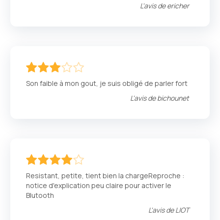
L'avis de
ericher
60
100
% of
Son faible à mon gout, je suis obligé de parler fort
L'avis de
bichounet
80
100
% of
Resistant, petite, tient bien la chargeReproche :
notice d'explication peu claire pour activer le
Blutooth
L'avis de
LIOT