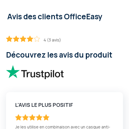
Avis des clients OfficeEasy
4 (3 avis)
80
100
% of
Découvrez les avis du produit
L'AVIS LE PLUS POSITIF
100
100
% of
Je les utilise en combinaison avec un casque anti-