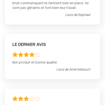
bruit communiquant.Ils tiennent bien en place, ne
sont pas gênants et font bien leur travail.
L'avis de
Raphael
LE DERNIER AVIS
80
100
% of
Bon produit et bonne qualité
L'avis de
Amel Malouch
60
100
% of