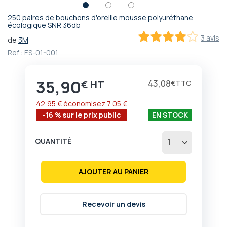
250 paires de bouchons d'oreille mousse polyuréthane
Passer
écologique SNR 36db
au
3 avis
de
3M
début
80
100
% of
Ref :
ES-01-001
de
la
Galerie
35,90
Prix
43,08
€
€
d’images
42,95 €
économisez
7,05 €
-16 % sur le prix public
EN STOCK
QUANTITÉ
AJOUTER AU PANIER
Recevoir un devis