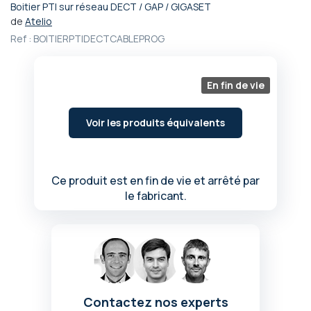
Boitier PTI sur réseau DECT / GAP / GIGASET
Passer
de
Atelio
au
Ref :
BOITIERPTIDECTCABLEPROG
début
de
la
Galerie
En fin de vie
d’images
Voir les produits équivalents
Ce produit est en fin de vie et arrêté par
le fabricant.
Contactez nos experts