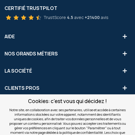
CERTIFIÉ TRUSTPILOT
TrustScore
4.5
avec
+21400
avis
AIDE
NOS GRANDS MÉTIERS
LA SOCIÉTÉ
CLIENTS PROS
Cookies: c'est vous qui décidez !
S'INSCRIRE AUX OFFRES COMMERCIALES
Notre site, en collaboration avec ses partenaires, utilise et accède à certaines
informations stockées sur votre appareil, notamment des identifiants
Inscription
uniques de cookies, afin de traiter vos données personnelles et de vous
Valider
à
proposer un contenu personnalisé. Vous pouvez accepter ces traitements ou
notre
gérer vos préférences en cliquant sur le bouton "Paramétrer" ou à tout
moment via notre page dédiée à la politique de confidentialité. Les choix que
newsletter