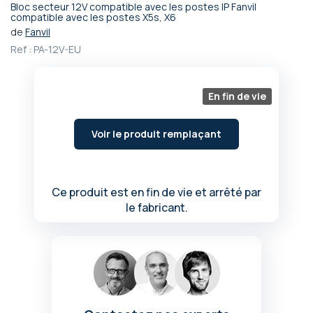
Bloc secteur 12V compatible avec les postes IP Fanvil
Passer
compatible avec les postes X5s, X6
au
de
Fanvil
début
Ref :
PA-12V-EU
de
la
Galerie
En fin de vie
d’images
Voir le produit remplaçant
Ce produit est en fin de vie et arrêté par
le fabricant.