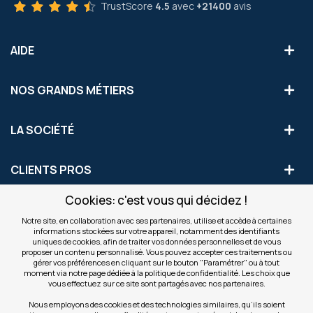
TrustScore
4.5
avec
+21400
avis
AIDE
NOS GRANDS MÉTIERS
LA SOCIÉTÉ
CLIENTS PROS
Cookies: c'est vous qui décidez !
S'INSCRIRE AUX OFFRES COMMERCIALES
Notre site, en collaboration avec ses partenaires, utilise et accède à certaines
informations stockées sur votre appareil, notamment des identifiants
Inscription
uniques de cookies, afin de traiter vos données personnelles et de vous
Valider
à
proposer un contenu personnalisé. Vous pouvez accepter ces traitements ou
notre
gérer vos préférences en cliquant sur le bouton "Paramétrer" ou à tout
moment via notre page dédiée à la politique de confidentialité. Les choix que
newsletter
INFOS
vous effectuez sur ce site sont partagés avec nos partenaires.
:
Nous employons des cookies et des technologies similaires, qu’ils soient