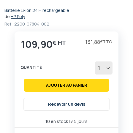
Batterie Li-ion 24 H rechargeable
Passer
de
HP Poly
au
Ref :
2200-07804-002
début
de
la
109,90
131,88
€
€
Galerie
d’images
QUANTITÉ
AJOUTER AU PANIER
Recevoir un devis
10 en stock liv. 5 jours