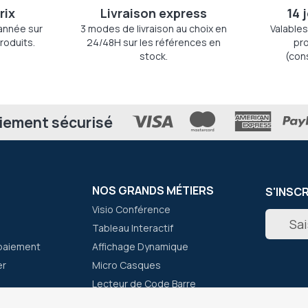
rix
Livraison express
14 
'année sur
3 modes de livraison au choix en
Valables
roduits.
24/48H sur les références en
pro
stock.
(con
iement sécurisé
NOS GRANDS MÉTIERS
S'INSC
Visio Conférence
Inscripti
Tableau Interactif
à
notre
paiement
Affichage Dynamique
newslett
er
Micro Casques
:
Lecteur de Code Barre
Talkie Walkie