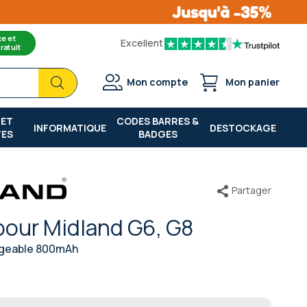
ce et
Excellent
ratuit
Chercher
Chercher
Mon compte
Mon panier
 ET
CODES BARRES &
INFORMATIQUE
DESTOCKAGE
TES
BADGES
Partager
pour Midland G6, G8
rgeable 800mAh