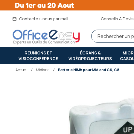
Contactez-nous par mail
Conseils & Devis 
RÉUNIONS ET
ÉCRANS &
MIC
VISIOCONFÉRENCE
VIDÉOPROJECTEURS
CASQ
Accueil
midland
Batterie NiMh pour Midland G6, G8
Passer
à
la
fin
de
la
galerie
d’images