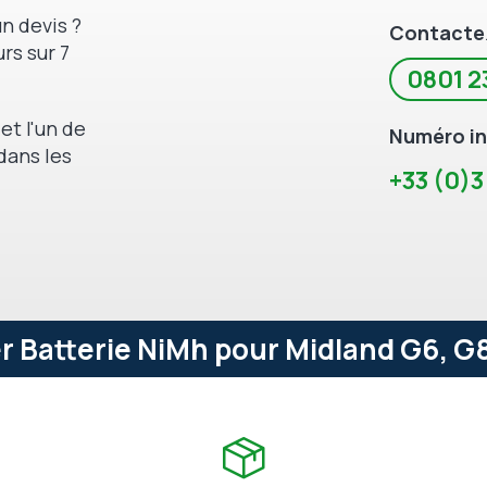
n devis ?
Contacte
rs sur 7
0801 2
et l'un de
Numéro in
dans les
+33 (0)3
 Batterie NiMh pour Midland G6, G8