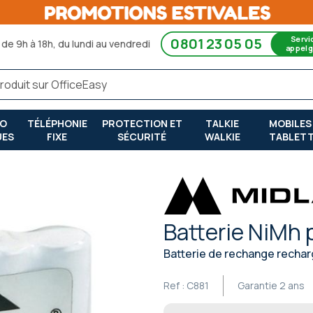
Servi
0801 23 05 05
de 9h à 18h, du lundi au vendredi
appel g
RO
TÉLÉPHONIE
PROTECTION ET
TALKIE
MOBILES
UES
FIXE
SÉCURITÉ
WALKIE
TABLET
Batterie NiMh 
Batterie de rechange recha
Ref :
C881
Garantie
2 ans