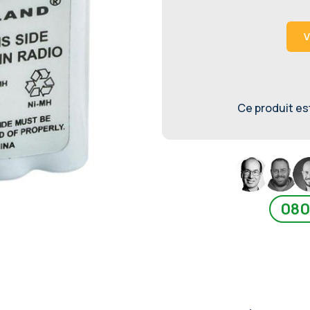
V
Ce produit est 
080