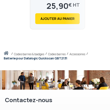
2131
25,90
€
31,08
€
AJOUTER AU PANIER
Accueil
codes barres & badges
Codes barres
Accessoires
Batterie pour Datalogic Quickscan QBT2131
Contactez-nous