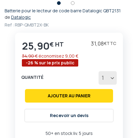
Batterie pour le lecteur de code barre Datalogic QBT2131
Passer
de
Datalogic
au
Ref :
RBP-QMBT2X-BK
début
de
la
25,90
Prix
31,08
€
€
Galerie
d’images
34,90 €
économisez
9,00 €
-26 % sur le prix public
QUANTITÉ
AJOUTER AU PANIER
Recevoir un devis
50+ en stock liv. 5 jours