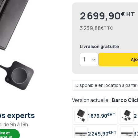
2 699,90
€
Prix
3 239,88
€
Livraison
gratuite
Ajo
Disponible en location à parti
Version actuelle :
Barco Cli
s experts
€
1 679,90
2
i de 9h à 18h
€
ice et
2 249,90
3
gratuit