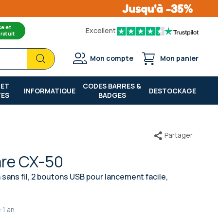
ce et
Excellent
ratuit
Chercher
Chercher
Mon compte
Mon panier
 ET
CODES BARRES &
INFORMATIQUE
DESTOCKAGE
TES
BADGES
Partager
are CX-50
sans fil, 2 boutons USB pour lancement facile,
e
1 an