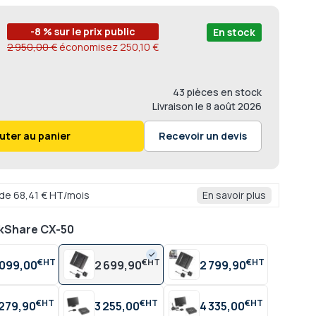
-8 % sur le prix public
En stock
2 950,00 €
économisez
250,10 €
43 pièces en stock
Livraison
le 8 août 2026
uter au panier
Recevoir un devis
r de 68,41 € HT/mois
En savoir plus
ckShare CX-50
€
€
€
 099,00
2 699,90
2 799,90
€
€
€
 279,90
3 255,00
4 335,00