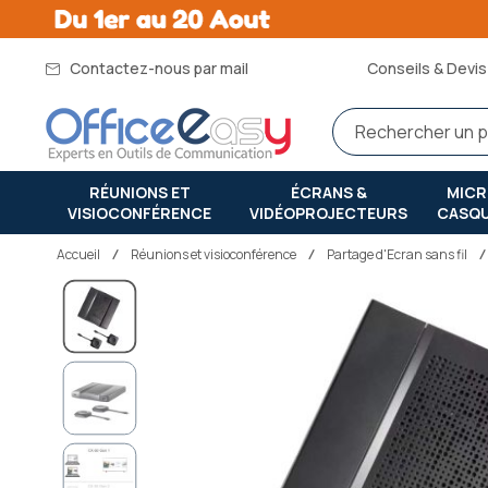
Contactez-nous par mail
Conseils & Devis 
RÉUNIONS ET
ÉCRANS &
MIC
VISIOCONFÉRENCE
VIDÉOPROJECTEURS
CASQ
Accueil
réunions et visioconférence
Partage d'Ecran sans fil
Passer
à
la
fin
de
la
galerie
d’images