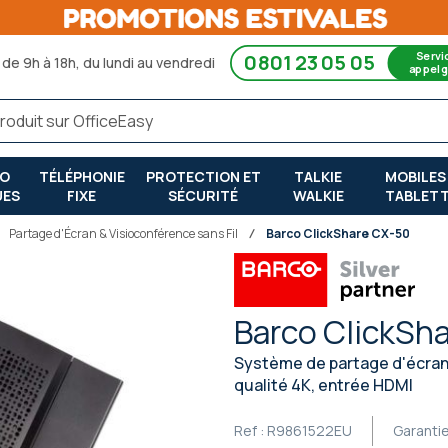
Servi
0801 23 05 05
de 9h à 18h, du lundi au vendredi
appel g
RO
TÉLÉPHONIE
PROTECTION ET
TALKIE
MOBILES
UES
FIXE
SÉCURITÉ
WALKIE
TABLET
Partage d'Écran & Visioconférence sans Fil
Barco ClickShare CX-50
Barco ClickSh
Système de partage d'écran 
qualité 4K, entrée HDMI
Ref :
R9861522EU
Garanti