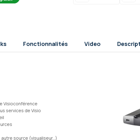
ks
Fonctionnalités
Video
Descrip
re Visioconférence
us services de Visio
eil
ources
autre source (visualiseur...)