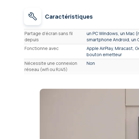
Caractéristiques
Caractéristiques
Partage d’écran sans fil
un PC Windows, un Mac (m
depuis
smartphone Android, un 
Fonctionne avec
Apple AirPlay, Miracast, 
bouton emetteur
Nécessite une connexion
Non
réseau (wifi ou RJ45)
Utilisateurs à l'écran
Jusqu'à 2 utilisateurs
simultanément
Résolution partage sans fil
1080p Full HD - 2Mpx
(maxi)
Résolution de la sortie HDMI
2160p UHD 4K - 8Mpx
(maxi)
Optimisé pour la vidéo
Non - 30 images/second
Compatible écran tactile
oui, retour tactile