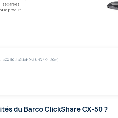
FI séparées
t le produit
Share CX-50 et câble HDMI UHD 4K (1,20m).
lités
du Barco ClickShare CX-50 ?