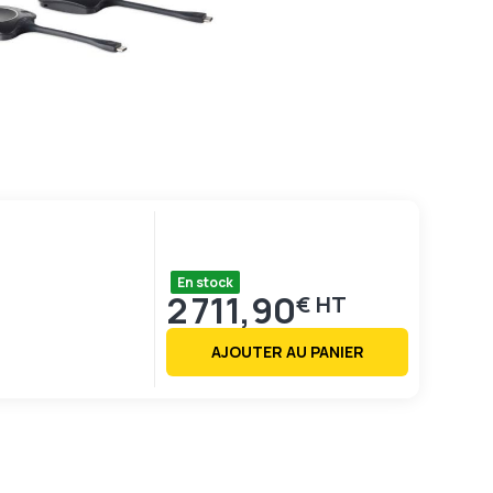
En stock
2 711,90
€
AJOUTER AU PANIER