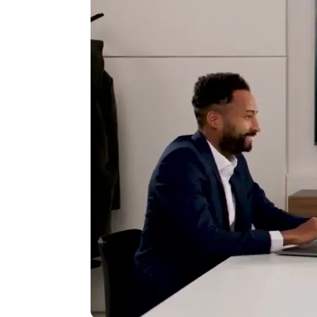
Fonction bureau étendu
Oui
Fonction partage d'une seule
Oui
fenêtre
Retransmission de l'image
Non
vers d’autres utilisateurs
Nombre de sorties écran
1 sortie écran
Fonction affichage
Oui
dynamique
Distance de transmission
30 mètres
(maxi)
Génère un hotspot wifi pour
Oui
la connexion des invités
Bouton de partage d'écran
2 boutons fournis
sans fil
Connecteur du bouton fourni
USB-C
Fonctionnalités
Partage d'écran & Visioc
Visio sans fil plug and play
Non, nécessite un logicie
Résolution flux caméra visio
1080p Full HD - 2Mpx