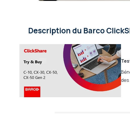
(maxi)
Visioconférence sans fil
Windows 8, Windows 10, W
depuis
Big Sur, macOS 12 Monter
Description
du Barco Click
Tes
Béné
des 