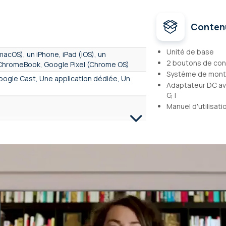
Conten
Unité de base
acOS), un iPhone, iPad (iOS), un
2 boutons de co
ChromeBook, Google Pixel (Chrome OS)
Système de mont
Google Cast, Une application dédiée, Un
Adaptateur DC ave
G, I
Manuel d'utilisati
es