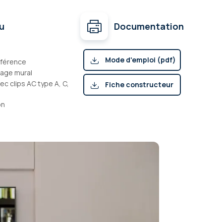
u
Documentation
Mode d'emploi (pdf)
nférence
age mural
c clips AC type A, C,
Fiche constructeur
on
(pdf)