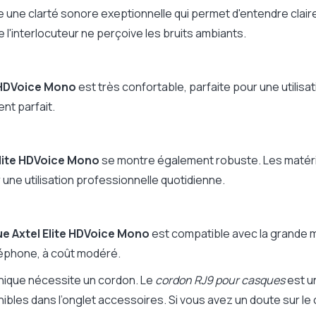
e une clarté sonore exeptionnelle qui permet d'entendre claire
'interlocuteur ne perçoive les bruits ambiants.
e HDVoice Mono
est très confortable, parfaite pour une utilisa
nt parfait.
Elite HDVoice Mono
se montre également robuste. Les matéri
o standard
r une utilisation professionnelle quotidienne.
nt bruyant
e Axtel Elite HDVoice Mono
est compatible avec la grande m
éléphone, à coût modéré.
nique nécessite un cordon. Le
cordon RJ9 pour casques
est u
bles dans l’onglet accessoires. Si vous avez un doute sur le 