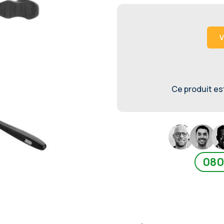
V
Ce produit est 
080