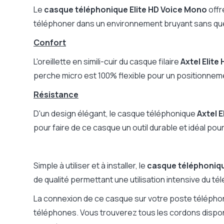
Compatible Push-to-Talk
Non
Le
casque téléphonique Elite HD Voice Mono
offr
Mode muet
Non
téléphoner dans un environnement bruyant sans que l
Bluetooth
Non
Confort
Témoin lumineux d'appel
Non
Fonction conférence téléphonique
Non
L'oreillette en simili-cuir du casque filaire
Axtel Elit
Optimisé Microsoft Teams / Zoom
Non
perche micro est 100% flexible pour un positionneme
Prise de déconnexion rapide
Oui
Résistance
Garantie
2 ans
D'un design élégant, le casque téléphonique
Axtel 
Microphone
Perche-micr
pour faire de ce casque un outil durable et idéal pou
Micro / Environnement
Environneme
Casque pliant, rangement facile
Non
Simple à utiliser et à installer, le
casque téléphoniqu
de qualité permettant une utilisation intensive du t
La connexion de ce casque sur votre poste télépho
téléphones. Vous trouverez tous les cordons disponi