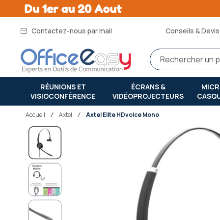
Contactez-nous par mail
Conseils & Devis 
RÉUNIONS ET
ÉCRANS &
MIC
VISIOCONFÉRENCE
VIDÉOPROJECTEURS
CASQ
Accueil
axtel
Axtel Elite HDvoice Mono
Passer
à
la
fin
de
la
galerie
d’images