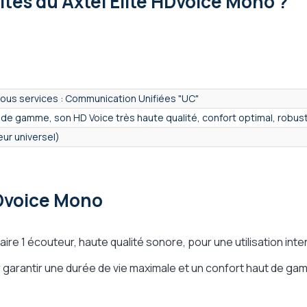
lités
du Axtel Elite HDvoice Mono ?
ous services : Communication Unifiées "UC"
de gamme, son HD Voice très haute qualité, confort optimal, robus
ur universel)
 mono
HDvoice Mono
ille - Supra aural
ire 1 écouteur, haute qualité sonore, pour une utilisation in
garantir une durée de vie maximale et un confort haut de gam