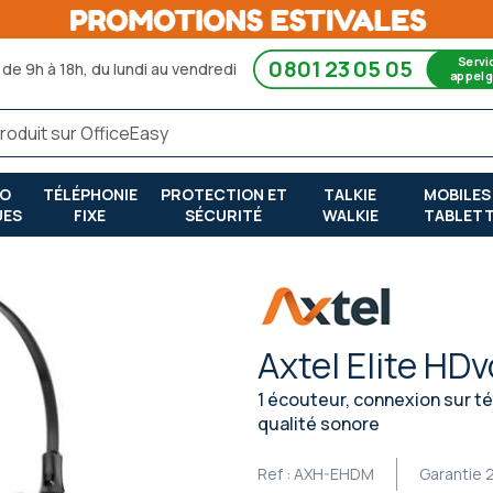
Servi
0801 23 05 05
de 9h à 18h, du lundi au vendredi
appel g
RO
TÉLÉPHONIE
PROTECTION ET
TALKIE
MOBILES
UES
FIXE
SÉCURITÉ
WALKIE
TABLET
Axtel Elite HD
1 écouteur, connexion sur té
qualité sonore
Ref :
AXH-EHDM
Garantie