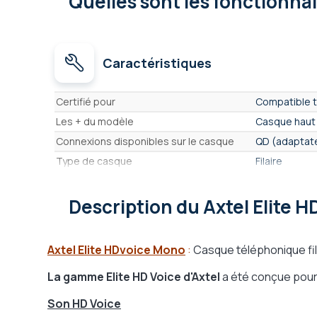
Quelles sont les fonctionna
Caractéristiques
Caractéristiques
Certifié pour
Compatible t
Les + du modèle
Casque haut 
Connexions disponibles sur le casque
QD (adaptate
Type de casque
Filaire
Nombre d'écouteurs
1 écouteur -
Écouteurs Anti bruit Actifs (ANC)
Description
du Axtel Elite 
Non
Format Casque
Arceau
Format d'écouteur
Posé sur l'ore
Axtel Elite HDvoice Mono
:
Casque téléphonique fila
Convient à un usage
Intensif
La gamme Elite HD Voice d'Axtel
a été conçue pour 
Matière des écouteurs
en simili-cuir
Protection acoustique
Oui
Son HD Voice