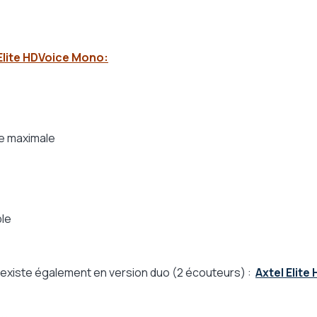
Elite HDVoice Mono:
ie maximale
ble
existe également en version duo (2 écouteurs) :
Axtel Elite