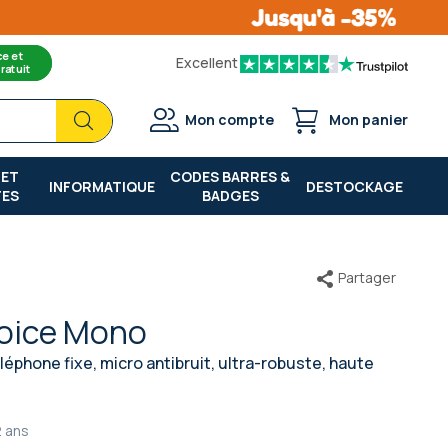
ce et
Excellent
ratuit
Chercher
Chercher
Mon compte
Mon panier
 ET
CODES BARRES &
INFORMATIQUE
DESTOCKAGE
TES
BADGES
Partager
voice Mono
léphone fixe, micro antibruit, ultra-robuste, haute
2 ans