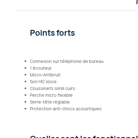
Galerie
d’images
Points forts
Connexion sur téléphone de bureau
1 écouteur
Micro-Antibruit
Son HD Voice
Coussinets simili cuirs
Perche micro flexible
Serre-tête réglable
Protection anti-chocs acoustiques