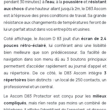
pendant 30 minutes) à
l'eau
, à la
poussière
et
résistant
aux chocs
d'une hauteur allant jusqu'à 2m, le D83 Ascom
est à l'épreuve des pires conditions de travail. Sa grande
résistance aux changements de températures feront de
lui un parfait atout dans vos entrepôts et usines.
Coté affichage, le Ascom D 83 jouit d'un
écran de 2.4
pouces rétro-éclairé
, lui conférant ainsi une lisibilité
bien meilleure que son prédécesseur. Sa facilité de
navigation dans son menu dû au 3 boutons principaux
permettent d'accéder rapidement au journal d'appel et
au répertoire. De ce côté, le D83 Ascom intègre
3
répertoires
bien distincts : un local de 250 contacts, un
professionnel et un central.
Le Ascom D83 Protector est conçu pour les
milieux
compliqués
, mais n'en reste pas moins un combiné de
téléphone. Il affiche l'identifiant de l'appelant, et dispose