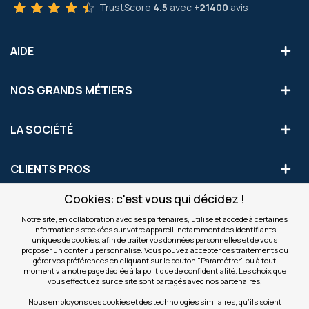
TrustScore
4.5
avec
+21400
avis
AIDE
NOS GRANDS MÉTIERS
LA SOCIÉTÉ
CLIENTS PROS
Cookies: c'est vous qui décidez !
S'INSCRIRE AUX OFFRES COMMERCIALES
Notre site, en collaboration avec ses partenaires, utilise et accède à certaines
informations stockées sur votre appareil, notamment des identifiants
Inscription
uniques de cookies, afin de traiter vos données personnelles et de vous
Valider
à
proposer un contenu personnalisé. Vous pouvez accepter ces traitements ou
notre
gérer vos préférences en cliquant sur le bouton "Paramétrer" ou à tout
moment via notre page dédiée à la politique de confidentialité. Les choix que
newsletter
INFOS
vous effectuez sur ce site sont partagés avec nos partenaires.
:
Nous employons des cookies et des technologies similaires, qu’ils soient