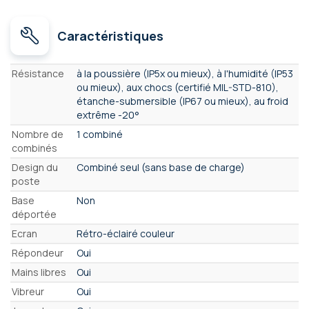
Caractéristiques
Caractéristiques
Résistance
à la poussière (IP5x ou mieux), à l'humidité (IP53
ou mieux), aux chocs (certifié MIL-STD-810),
étanche-submersible (IP67 ou mieux), au froid
extrême -20°
Nombre de
1 combiné
combinés
Design du
Combiné seul (sans base de charge)
poste
Base
Non
déportée
Ecran
Rétro-éclairé couleur
Répondeur
Oui
Mains libres
Oui
Vibreur
Oui