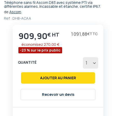
Téléphone sans fil Ascom D83 avec système PTI via
Passer
différentes alarmes. Incassable et étanche, certifié IP67.
au
de
Ascom
début
Ref :
DH8-ACAA
de
la
Galerie
909,90
Prix
1 091,88
€
€
d’images
économisez
270,00 €
-23 % sur le prix public
QUANTITÉ
AJOUTER AU PANIER
Recevoir un devis