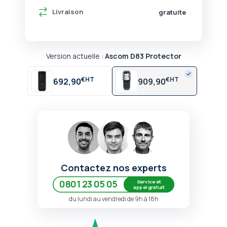
Livraison
gratuite
Version actuelle :
Ascom D83 Protector
€
€
692,90
909,90
Contactez nos experts
Service et
0801 23 05 05
appel gratuit
du lundi au vendredi de 9h à 18h