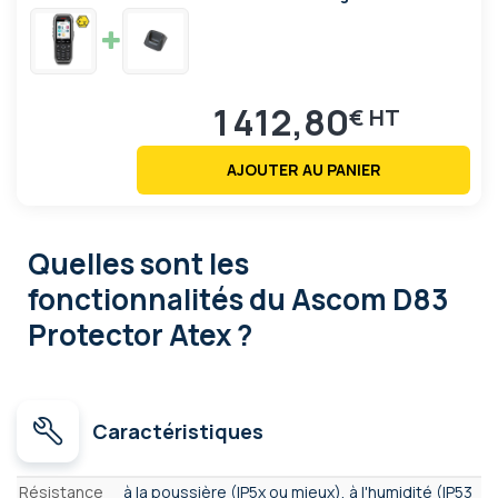
1 412,80
€
AJOUTER AU PANIER
Quelles sont les
fonctionnalités
du Ascom D83
Protector Atex ?
Caractéristiques
Caractéristiques
Résistance
à la poussière (IP5x ou mieux), à l'humidité (IP53