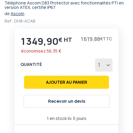
Téléphone Ascom D83 Protector avec fonctionnalités PTI en
Passer
version ATEX, certifié IP67
au
de
Ascom
début
Ref :
DH8-ACAB
de
la
Galerie
1 349,90
Prix
1 619,88
€
€
d’images
économisez
56,35 €
QUANTITÉ
AJOUTER AU PANIER
Recevoir un devis
1 en stock liv. 5 jours