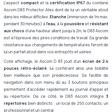
L'aspect
compact
et la
certification IP67
du combiné
Ascom D83 Protector Atex dont de lui un véritable atout
dans les milieux difficiles.
Etanche
(immersion de 1m max.
pendant 30 minutes) à
l'eau
, à la
poussière
et
résistant
aux chocs
d'une hauteur allant jusqu'à 2m, le D83 Ascom
est à l'épreuve des pires conditions de travail. Sa grande
résistance aux changements de températures feront de
lui un parfait atout dans vos entrepôts et usines.
Coté affichage, le Ascom D 83 jouit d'un
écran de 2.4
pouces rétro-éclairé
, lui conférant ainsi une lisibilité
bien meilleure que son prédécesseur. Sa facilité de
navigation dans son menu dû au 3 boutons principaux
permettent d'accéder rapidement au journal d'appel et
au répertoire. De ce côté, le D83 Ascom intègre
3
répertoires
bien distincts : un local de 250 contacts, un
professionnel et un central.