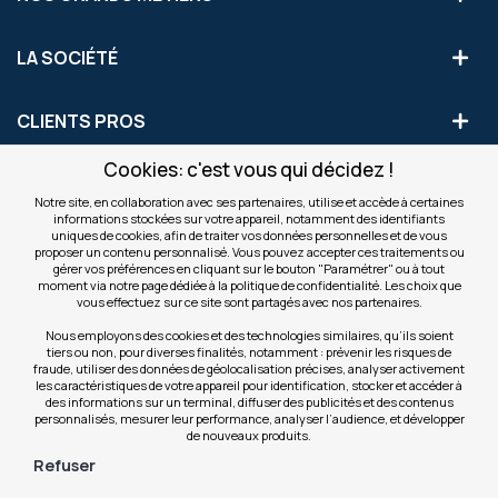
LA SOCIÉTÉ
CLIENTS PROS
Cookies: c'est vous qui décidez !
S'INSCRIRE AUX OFFRES COMMERCIALES
Notre site, en collaboration avec ses partenaires, utilise et accède à certaines
informations stockées sur votre appareil, notamment des identifiants
Inscription
uniques de cookies, afin de traiter vos données personnelles et de vous
Valider
à
proposer un contenu personnalisé. Vous pouvez accepter ces traitements ou
notre
gérer vos préférences en cliquant sur le bouton "Paramétrer" ou à tout
moment via notre page dédiée à la politique de confidentialité. Les choix que
newsletter
INFOS
vous effectuez sur ce site sont partagés avec nos partenaires.
:
Nous employons des cookies et des technologies similaires, qu’ils soient
tiers ou non, pour diverses finalités, notamment : prévenir les risques de
NOS SITES
fraude, utiliser des données de géolocalisation précises, analyser activement
les caractéristiques de votre appareil pour identification, stocker et accéder à
des informations sur un terminal, diffuser des publicités et des contenus
personnalisés, mesurer leur performance, analyser l’audience, et développer
de nouveaux produits.
Refuser