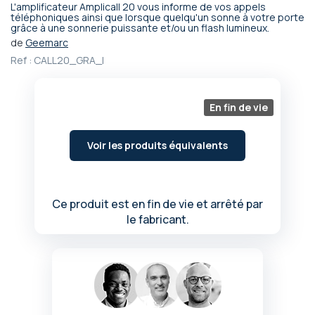
L'amplificateur Amplicall 20 vous informe de vos appels
Passer
téléphoniques ainsi que lorsque quelqu'un sonne à votre porte
grâce à une sonnerie puissante et/ou un flash lumineux.
au
début
de
Geemarc
de
Ref :
CALL20_GRA_I
la
Galerie
d’images
En fin de vie
Voir les produits équivalents
Ce produit est en fin de vie et arrêté par
le fabricant.