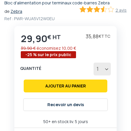
Bloc d'alimentation pour terminaux code-barres Zebra
Passer
2 avis
de
Zebra
au
70
100
% of
début
Ref :
PWR-WUA5V12W0EU
de
la
29,90
Galerie
Prix
35,88
€
€
d’images
39,90 €
économisez
10,00 €
-25 % sur le prix public
QUANTITÉ
AJOUTER AU PANIER
Recevoir un devis
50+ en stock liv. 5 jours