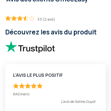
3.5 (2 avis)
70
100
% of
Découvrez les avis du produit
L'AVIS LE PLUS POSITIF
100
100
% of
RAS merci
L'avis de
Satine Guyot