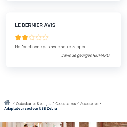
LE DERNIER AVIS
40
100
% of
Ne fonctionne pas avec notre zapper
L'avis de
georges RICHARD
Accueil
codes barres & badges
Codes barres
Accessoires
Adaptateur secteur USB Zebra