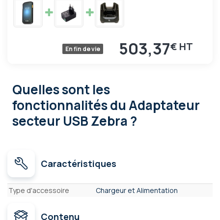
503,37
€
En fin de vie
Quelles sont les
fonctionnalités
du Adaptateur
secteur USB Zebra ?
Caractéristiques
Caractéristiques
Type d'accessoire
Chargeur et Alimentation
Contenu