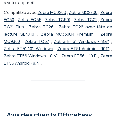
à votre appareil.
Compatible avec
Zebra MC2200
,
Zebra MC2700
,
Zebra
EC50
,
Zebra EC55
,
Zebra TC501
,
Zebra TC21
,
Zebra
TC21 Plus
,
Zebra TC26
,
Zebra TC26 avec tête de
lecture SE4710
,
Zebra MC3300R Premium
,
Zebra
MC9300
,
Zebra TC57
,
Zebra ET51 Windows - 8.4"
,
Zebra ET51 10" Windows
,
Zebra ET51 Android - 10.1"
,
Zebra ET56 Windows - 8.4"
,
Zebra ET56 - 10.1"
,
Zebra
ET56 Android - 8.4"
,
Avis des clients OfficeEasy