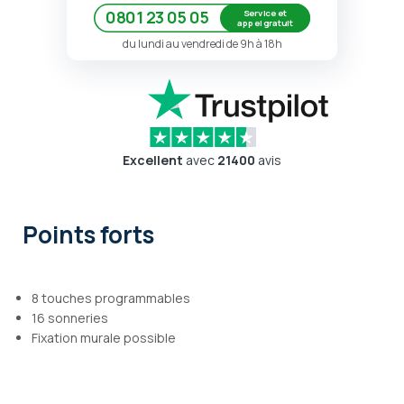
Service et
0801 23 05 05
appel gratuit
du lundi au vendredi de 9h à 18h
Excellent
avec
21400
avis
Points forts
8 touches programmables
16 sonneries
Fixation murale possible