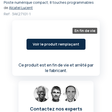
Poste numérique compact, 8 touches programmables
Passer
de
Alcatel Lucent
au
Ref :
3AK27101-1
début
de
la
Galerie
En fin de vie
d’images
Voir le produit remplaçant
Ce produit est en fin de vie et arrêté par
le fabricant.
Contactez nos experts