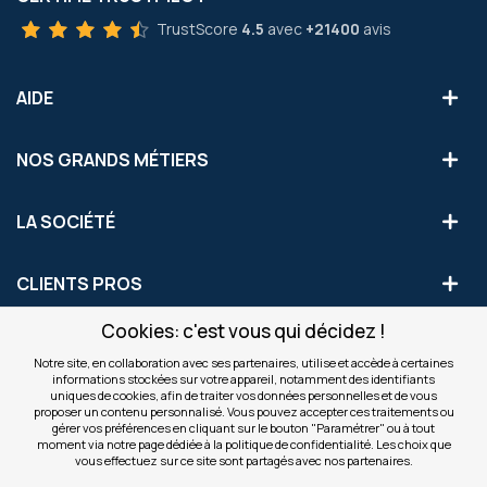
TrustScore
4.5
avec
+21400
avis
AIDE
NOS GRANDS MÉTIERS
LA SOCIÉTÉ
CLIENTS PROS
Cookies: c'est vous qui décidez !
S'INSCRIRE AUX OFFRES COMMERCIALES
Notre site, en collaboration avec ses partenaires, utilise et accède à certaines
informations stockées sur votre appareil, notamment des identifiants
Inscription
uniques de cookies, afin de traiter vos données personnelles et de vous
Valider
à
proposer un contenu personnalisé. Vous pouvez accepter ces traitements ou
notre
gérer vos préférences en cliquant sur le bouton "Paramétrer" ou à tout
moment via notre page dédiée à la politique de confidentialité. Les choix que
newsletter
INFOS
vous effectuez sur ce site sont partagés avec nos partenaires.
: