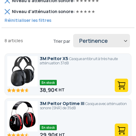
Niveau d'atténuation sonore
★★★★★★
cet
Retirer
élément
Niveau d'atténuation sonore
★★★★★
cet
Réinitialiser les filtres
élément
8
articles
Trier par
3M Peltor X5
Casque antibruit à très haute
atténuation 37dB
En stock
38,90
€
92.6
100
% of
3M Peltor Optime III
Casque avec atténuation
sonore (SNR) de 35dB
En stock
29,90
€