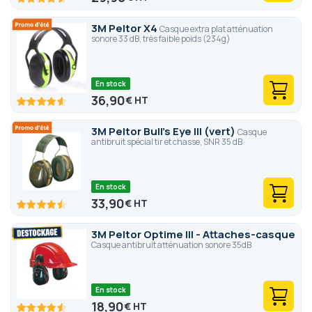
91.2
100
% of
3M Peltor X4
Casque extra plat atténuation
sonore 33 dB, très faible poids (234g)
En stock
36,90
€
92
100
% of
3M Peltor Bull's Eye III (vert)
Casque
antibruit spécial tir et chasse, SNR 35 dB
En stock
33,90
€
90.4
100
% of
3M Peltor Optime III - Attaches-casque
Casque antibruit atténuation sonore 35dB
En stock
18,90
€