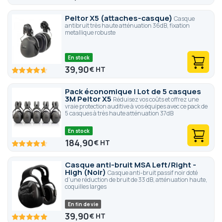
91.2
100
% of
Peltor X5 (attaches-casque)
Casque
antibruit très haute atténuation 36dB, fixation
metallique robuste
En stock
39,90
€
92.2
100
% of
Pack économique | Lot de 5 casques
3M Peltor X5
Réduisez vos coûts et offrez une
vraie protection auditive à vos équipes avec ce pack de
5 casques à très haute atténuation 37dB
En stock
184,90
€
92.6
100
% of
Casque anti-bruit MSA Left/Right -
High (Noir)
Casque anti-bruit passif noir doté
d'une réduction de bruit de 33 dB, atténuation haute,
coquilles larges
En fin de vie
39,90
€
100
100