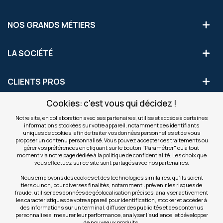
NOS GRANDS MÉTIERS
LA SOCIÉTÉ
CLIENTS PROS
Cookies: c'est vous qui décidez !
S'INSCRIRE AUX OFFRES COMMERCIALES
Notre site, en collaboration avec ses partenaires, utilise et accède à certaines
informations stockées sur votre appareil, notamment des identifiants
Inscription
uniques de cookies, afin de traiter vos données personnelles et de vous
Valider
à
proposer un contenu personnalisé. Vous pouvez accepter ces traitements ou
notre
gérer vos préférences en cliquant sur le bouton "Paramétrer" ou à tout
moment via notre page dédiée à la politique de confidentialité. Les choix que
newsletter
INFOS
vous effectuez sur ce site sont partagés avec nos partenaires.
:
Nous employons des cookies et des technologies similaires, qu’ils soient
tiers ou non, pour diverses finalités, notamment : prévenir les risques de
NOS SITES
fraude, utiliser des données de géolocalisation précises, analyser activement
les caractéristiques de votre appareil pour identification, stocker et accéder à
des informations sur un terminal, diffuser des publicités et des contenus
personnalisés, mesurer leur performance, analyser l’audience, et développer
de nouveaux produits.