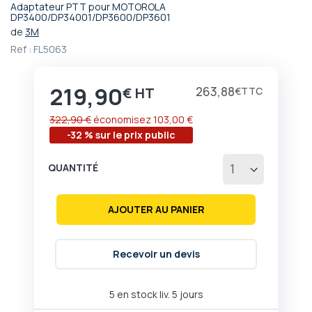
Adaptateur PTT pour MOTOROLA
Passer
DP3400/DP34001/DP3600/DP3601
au
de
3M
début
Ref :
FL5063
de
la
Galerie
219,90
Prix
263,88
€
€
d’images
322,90 €
économisez
103,00 €
-32 % sur le prix public
QUANTITÉ
AJOUTER AU PANIER
Recevoir un devis
5 en stock liv. 5 jours