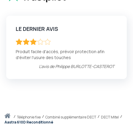
LE DERNIER AVIS
60
100
% of
Produit facile d'accès, prévoir protection afin
d'éviter l'usure des touches
L'avis de
Philippe BURLOTTE-CASTEROT
Accueil
téléphonie fixe
Combiné supplémentaire DECT
DECT Mitel
Aastra 610D Reconditionné