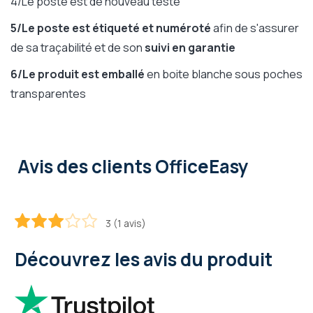
4/Le poste est de nouveau testé
5/Le poste est étiqueté et numéroté
afin de s'assurer
de sa traçabilité et de son
suivi en garantie
6/Le produit est emballé
en boite blanche sous poches
transparentes
Avis des clients OfficeEasy
3 (1 avis)
60
100
% of
Découvrez les avis du produit