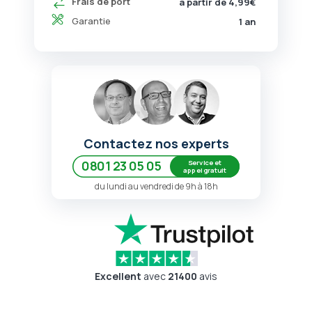
Frais de port
à partir de 4,99€
Garantie
1 an
Contactez nos experts
Service et
0801 23 05 05
appel gratuit
du lundi au vendredi de 9h à 18h
Excellent
avec
21400
avis