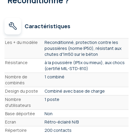
Reconditionné ?
Caractéristiques
Caractéristiques
Les + du modèle
Reconditionné, protection contre les
poussières (norme IP50), résistant aux
chutes d'1m50 sur le béton
Résistance
à la poussière (IP5x ou mieux), aux chocs
(certifié MIL-STD-810)
Nombre de
1 combiné
combinés
Design du poste
Combiné avec base de charge
Nombre
1 poste
d'utilisateurs
Base déportée
Non
Ecran
Rétro-éclairé N/B
Répertoire
200 contacts