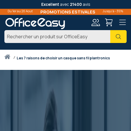
Excellent
avec
21400
avis
Du 1er au 20 Aout
PROMOTIONS ESTIVALES
Jusqu'à -35%
Mon
Cher
compte
Accueil
les 7 raisons de choisir un casque sans fil plantronics