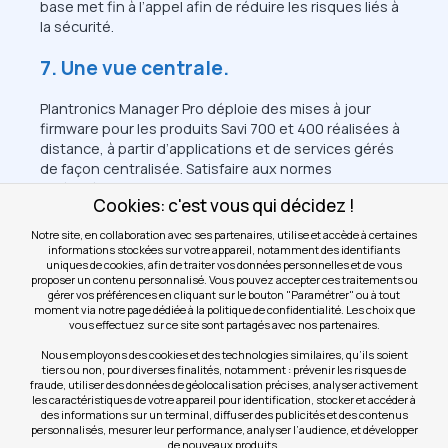
base met fin à l’appel afin de réduire les risques liés à
la sécurité.
7. Une vue centrale.
Plantronics Manager Pro déploie des mises à jour
firmware pour les produits Savi 700 et 400 réalisées à
distance, à partir d’applications et de services gérés
de façon centralisée. Satisfaire aux normes
améliorées DECT Security n’en devient que plus
Cookies: c'est vous qui décidez !
simple.
Notre site, en collaboration avec ses partenaires, utilise et accède à certaines
informations stockées sur votre appareil, notamment des identifiants
uniques de cookies, afin de traiter vos données personnelles et de vous
proposer un contenu personnalisé. Vous pouvez accepter ces traitements ou
gérer vos préférences en cliquant sur le bouton "Paramétrer" ou à tout
moment via notre page dédiée à la politique de confidentialité. Les choix que
vous effectuez sur ce site sont partagés avec nos partenaires.
Nous employons des cookies et des technologies similaires, qu’ils soient
tiers ou non, pour diverses finalités, notamment : prévenir les risques de
fraude, utiliser des données de géolocalisation précises, analyser activement
les caractéristiques de votre appareil pour identification, stocker et accéder à
des informations sur un terminal, diffuser des publicités et des contenus
personnalisés, mesurer leur performance, analyser l’audience, et développer
de nouveaux produits.