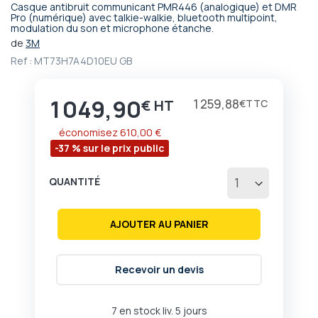
Casque antibruit communicant PMR446 (analogique) et DMR
Passer
Pro (numérique) avec talkie-walkie, bluetooth multipoint,
modulation du son et microphone étanche.
au
début
de
3M
de
Ref :
MT73H7A4D10EU GB
la
Galerie
d’images
1 049,90
Prix
1 259,88
€
€
économisez
610,00 €
-37 % sur le prix public
QUANTITÉ
AJOUTER AU PANIER
Recevoir un devis
7 en stock liv. 5 jours