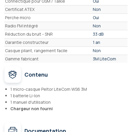
Connectique pour GSM / Talkie
Oui
Certificat ATEX
Non
Perche micro
Oui
Radio FM intégré
Non
Réduction du bruit - SNR
33 dB
Garantie constructeur
1 an
Casque pliant, rangement facile
Non
Gamme fabricant
3M LiteCom
Contenu
1 micro-casque Peltor LiteCom WS6 3M
1 batterie Li-Ion
1 manuel d'utilisation
Chargeur non fourni
Documentation