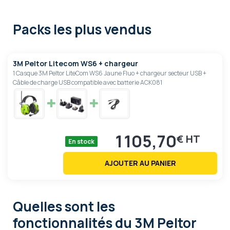
Packs les plus vendus
3M Peltor Litecom WS6 + chargeur
1 Casque 3M Peltor LiteCom WS6 Jaune Fluo + chargeur secteur USB +
Câble de charge USB compatible avec batterie ACK081
1 105,70
€
En stock
AJOUTER AU PANIER
Quelles sont les
fonctionnalités
du 3M Peltor