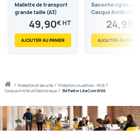
Mallette de transport
Sacoche rigide pou
grande taille (A3)
Casque AntiBruit
49,90
24,99
€
€
59,88
29,99
€
€
AJOUTER AU PANIER
AJOUTER AU PANIE
Accueil
protection et sécurité
Protections Auditives - PICB
Casque Anti Bruit Électronique
3M Peltor LiteCom WS6