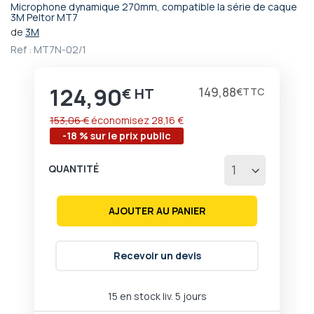
Microphone dynamique 270mm, compatible la série de caque
Passer
3M Peltor MT7
au
de
3M
début
Ref :
MT7N-02/1
de
la
Galerie
124,90
Prix
149,88
€
€
d’images
153,06 €
économisez
28,16 €
-18 % sur le prix public
QUANTITÉ
AJOUTER AU PANIER
Recevoir un devis
15 en stock liv. 5 jours