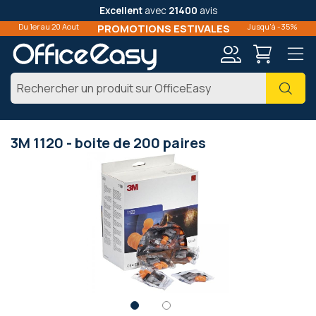
Excellent
avec
21400
avis
Du 1er au 20 Aout
PROMOTIONS ESTIVALES
Jusqu'à -35%
Mon
Cher
compte
3M 1120 - boite de 200 paires
Passer
à
la
fin
de
la
galerie
d’images