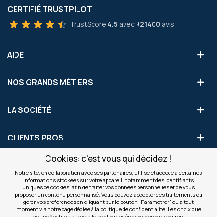
CERTIFIÉ TRUSTPILOT
TrustScore
4.5
avec
+21400
avis
AIDE
NOS GRANDS MÉTIERS
LA SOCIÉTÉ
CLIENTS PROS
Cookies: c'est vous qui décidez !
S'INSCRIRE AUX OFFRES COMMERCIALES
Notre site, en collaboration avec ses partenaires, utilise et accède à certaines
informations stockées sur votre appareil, notamment des identifiants
Inscription
uniques de cookies, afin de traiter vos données personnelles et de vous
Valider
à
proposer un contenu personnalisé. Vous pouvez accepter ces traitements ou
notre
gérer vos préférences en cliquant sur le bouton "Paramétrer" ou à tout
moment via notre page dédiée à la politique de confidentialité. Les choix que
newsletter
INFOS
vous effectuez sur ce site sont partagés avec nos partenaires.