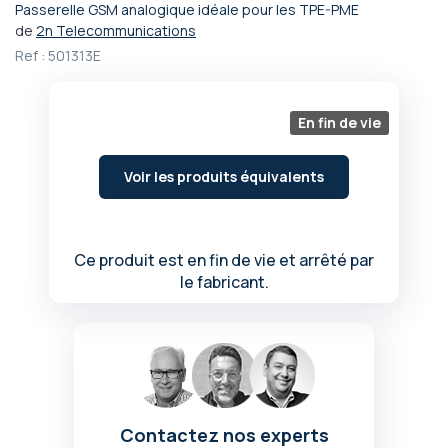
Passerelle GSM analogique idéale pour les TPE-PME
Passer
de
2n Telecommunications
au
Ref :
501313E
début
de
la
Galerie
En fin de vie
d’images
Voir les produits équivalents
Ce produit est en fin de vie et arrêté par
le fabricant.
Contactez nos experts