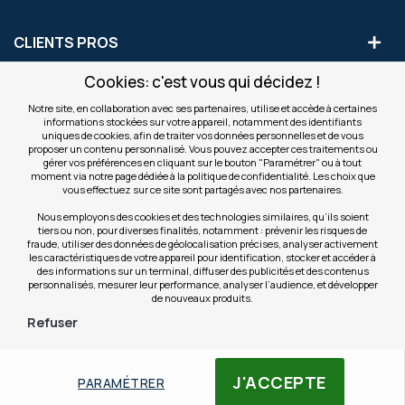
CLIENTS PROS
Cookies: c'est vous qui décidez !
S'INSCRIRE AUX OFFRES COMMERCIALES
Notre site, en collaboration avec ses partenaires, utilise et accède à certaines
informations stockées sur votre appareil, notamment des identifiants
Inscription
uniques de cookies, afin de traiter vos données personnelles et de vous
Valider
à
proposer un contenu personnalisé. Vous pouvez accepter ces traitements ou
notre
gérer vos préférences en cliquant sur le bouton "Paramétrer" ou à tout
moment via notre page dédiée à la politique de confidentialité. Les choix que
newsletter
INFOS
vous effectuez sur ce site sont partagés avec nos partenaires.
:
Nous employons des cookies et des technologies similaires, qu’ils soient
tiers ou non, pour diverses finalités, notamment : prévenir les risques de
NOS SITES
fraude, utiliser des données de géolocalisation précises, analyser activement
les caractéristiques de votre appareil pour identification, stocker et accéder à
des informations sur un terminal, diffuser des publicités et des contenus
personnalisés, mesurer leur performance, analyser l’audience, et développer
de nouveaux produits.
Refuser
© Copyright OfficeEasy 2026
J'ACCEPTE
PARAMÉTRER